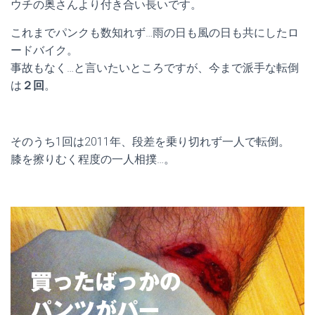
ウチの奥さんより付き合い長いです。
これまでパンクも数知れず…雨の日も風の日も共にしたロ
ードバイク。
事故もなく…と言いたいところですが、今まで派手な転倒
は
２回
。
そのうち1回は2011年、段差を乗り切れず一人で転倒。
膝を擦りむく程度の一人相撲…。