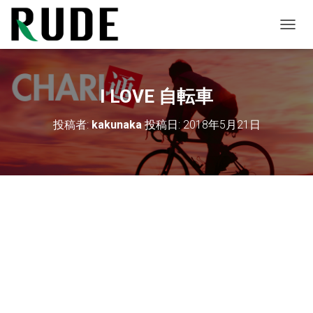
ナ
ビ
ゲ
ー
シ
I LOVE 自転車
ョ
ン
投稿者:
kakunaka
投稿日:
2018年5月21日
を
切
り
替
え