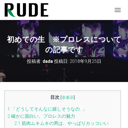
ナ
ビ
ゲ
ー
シ
初めての生 ※プロレスについて
ョ
ン
の記事です
を
切
投稿者:
dada
投稿日:
2018年9月25日
り
替
え
目次
[
非表示
]
1
「どうしてそんなに嬉しそうなの…」
2
確かに面白い、プロレスの魅力
2.1
筋肉ムキムキの男は、やっぱりカッコいい