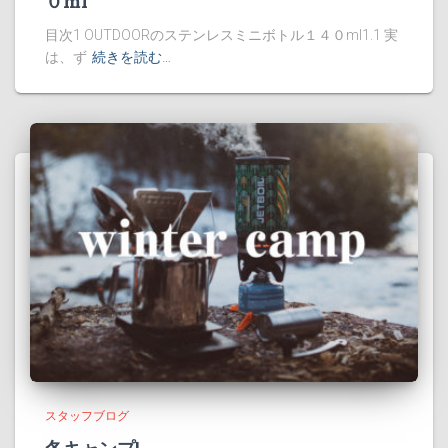
０ml
目次1 OUTDOORのステンレスミニボトル１４０ml1.1 実
は、ず
続きを読む…
スタッフブログ
冬キャンプ!