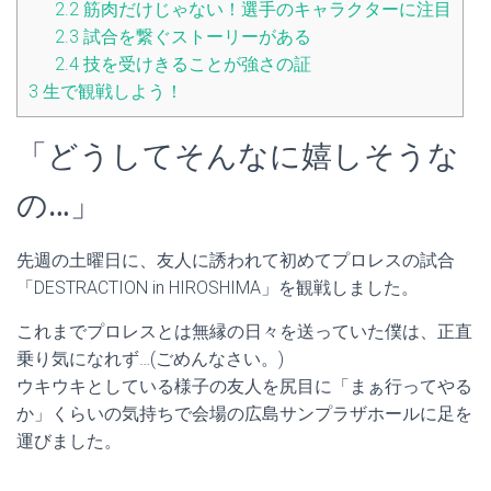
2.2
筋肉だけじゃない！選手のキャラクターに注目
2.3
試合を繋ぐストーリーがある
2.4
技を受けきることが強さの証
3
生で観戦しよう！
「どうしてそんなに嬉しそうな
の…」
先週の土曜日に、友人に誘われて初めてプロレスの試合
「DESTRACTION in HIROSHIMA」を観戦しました。
これまでプロレスとは無縁の日々を送っていた僕は、正直
乗り気になれず…(ごめんなさい。)
ウキウキとしている様子の友人を尻目に「まぁ行ってやる
か」くらいの気持ちで会場の広島サンプラザホールに足を
運びました。