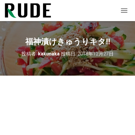
ナ
ビ
ゲ
ー
シ
福神漬けきゅうりキタ!!
ョ
ン
投稿者:
kakunaka
投稿日:
2018年12月27日
を
切
り
替
え