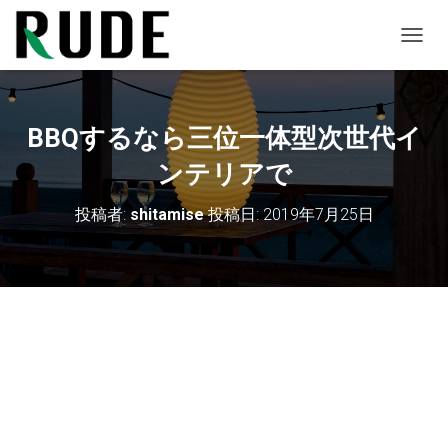
ナ
ビ
ゲ
ー
シ
BBQするなら三位一体型次世代イ
ョ
ン
ンテリアで
を
切
投稿者:
shitamise
投稿日:
2019年7月25日
り
替
え